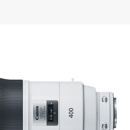
f/2.8L IS USM un
IS USM Makro an