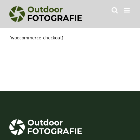
Zum
Inhalt
springen
[woocommerce_checkout]