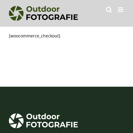
Zum
Inhalt
springen
[woocommerce_checkout]