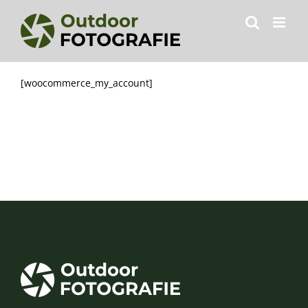
Zum
Inhalt
springen
[woocommerce_my_account]