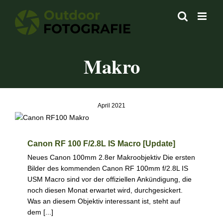
Zum
Inhalt
springen
Makro
April 2021
Canon RF 100 F/2.8L IS Macro [Update]
Kameratechnik
Objektive
Canon RF 100 F/2.8L IS Macro [Update]
Neues Canon 100mm 2.8er Makroobjektiv Die ersten
Bilder des kommenden Canon RF 100mm f/2.8L IS
USM Macro sind vor der offiziellen Ankündigung, die
noch diesen Monat erwartet wird, durchgesickert.
Was an diesem Objektiv interessant ist, steht auf
dem [...]