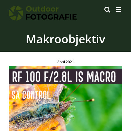
Zum
Inhalt
springen
Makroobjektiv
April 2021
Canon RF 100 F/2.8L IS Macro [Update]
Kameratechnik
Objektive