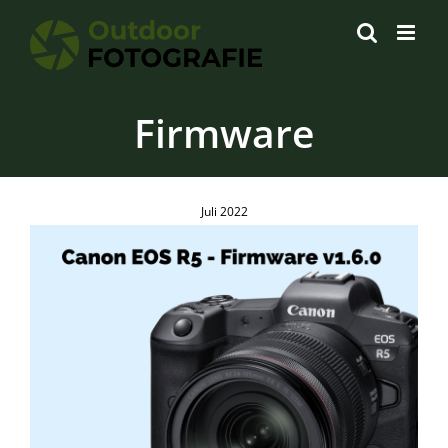
Zum
Inhalt
springen
Firmware
Juli 2022
Firmware: Canon veröffentlicht Firmware v1.6.0 für die
Canon EOS R5
DSLM Kameras
Firmware